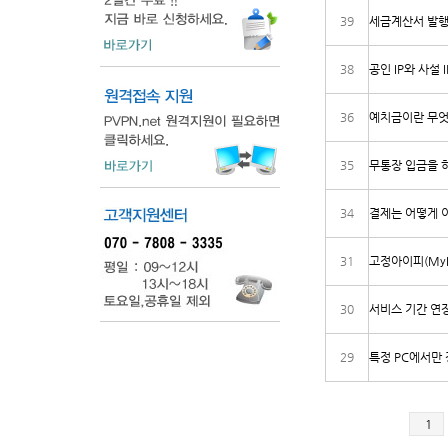
39
세금계산서 발행
38
공인 IP와 사설 
36
예치금이란 무
35
무통장 입금을 
34
결제는 어떻게 
31
고정아이피(MyI
30
서비스 기간 연장
29
특정 PC에서만 
1